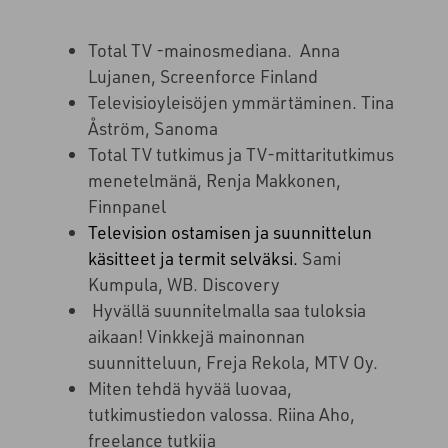
Total TV -mainosmediana. Anna
Lujanen, Screenforce Finland
Televisioyleisöjen ymmärtäminen. Tina
Åström, Sanoma
Total TV tutkimus ja TV-mittaritutkimus
menetelmänä, Renja Makkonen,
Finnpanel
Television ostamisen ja suunnittelun
käsitteet ja termit selväksi
.
Sami
Kumpula, WB. Discovery
Hyvällä suunnitelmalla saa tuloksia
aikaan! Vinkkejä mainonnan
suunnitteluun, Freja Rekola, MTV Oy.
Miten tehdä hyvää luovaa,
tutkimustiedon valossa. Riina Aho,
freelance
tutkija