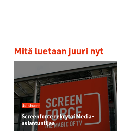
Mitä luetaan juuri nyt
Uutishuone
Screenforce rekrytoi Media-
asiantuntijaa